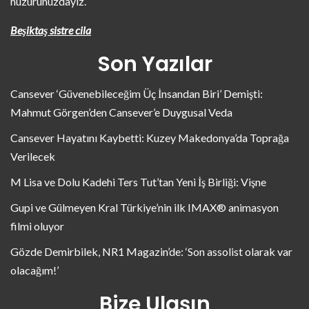
huzurunuzdayız.
Beşiktaş sistre cila
Son Yazılar
Cansever ‘Güvenebileceğim Üç İnsandan Biri’ Demişti:
Mahmut Görgen’den Cansever’e Duygusal Veda
Cansever Hayatını Kaybetti: Kuzey Makedonya’da Toprağa
Verilecek
M Lisa ve Dolu Kadehi Ters Tut’tan Yeni İş Birliği: Vişne
Gupi ve Gülmeyen Kral Türkiye’nin ilk IMAX® animasyon
filmi oluyor
Gözde Demirbilek, NR1 Magazin’de: ‘Son assolist olarak var
olacağım!’
Bize Ulaşın