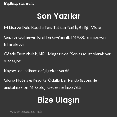
Beşiktaş sistre cila
Son Yazılar
M Lisa ve Dolu Kadehi Ters Tut’tan Yeni İş Birliği: Vişne
Gupi ve Gülmeyen Kral Türkiye’nin ilk IMAX® animasyon
filmi oluyor
Gözde Demirbilek, NR1 Magazin’de: ‘Son assolist olarak var
olacağım!’
Kayseri’de izdiham değil, rekor vardı!
Gloria Hotels & Resorts, Ödüllü bar Panda & Sons ile
unutulmaz bir Miksoloji Gecesine İmza Attı
Bize Ulaşın
www.biseo.com.tr