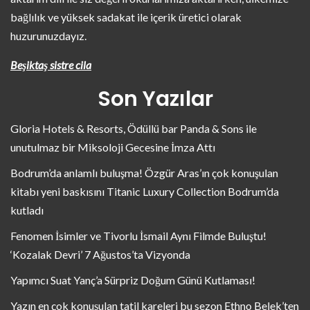
bağlılık ve yüksek sadakat ile içerik üretici olarak
huzurunuzdayız.
Beşiktaş sistre cila
Son Yazılar
Gloria Hotels & Resorts, Ödüllü bar Panda & Sons ile
unutulmaz bir Miksoloji Gecesine İmza Attı
Bodrum’da anlamlı buluşma! Özgür Aras’ın çok konuşulan
kitabı yeni baskısını Titanic Luxury Collection Bodrum’da
kutladı
Fenomen İsimler ve Tivorlu İsmail Aynı Filmde Buluştu!
‘Kozalak Devri’ 7 Ağustos’ta Vizyonda
Yapımcı Suat Yanç’a Sürpriz Doğum Günü Kutlaması!
Yazın en çok konuşulan tatil kareleri bu sezon Ethno Belek’ten