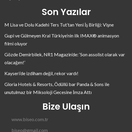
Son Yazılar
M Lisa ve Dolu Kadehi Ters Tut’tan Yeni İş Birliği: Vişne
Gupi ve Gülmeyen Kral Türkiye’nin ilk IMAX® animasyon
filmi oluyor
Gözde Demirbilek, NR1 Magazin’de: ‘Son assolist olarak var
olacağım!’
Kayseri’de izdiham değil, rekor vardı!
Gloria Hotels & Resorts, Ödüllü bar Panda & Sons ile
unutulmaz bir Miksoloji Gecesine İmza Attı
Bize Ulaşın
www.biseo.com.tr
biseo@gmail.com