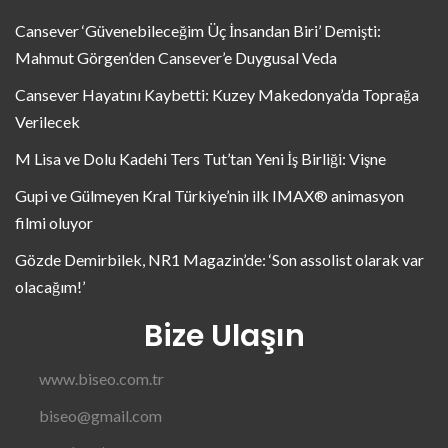
Cansever ‘Güvenebileceğim Üç İnsandan Biri’ Demişti:
Mahmut Görgen’den Cansever’e Duygusal Veda
Cansever Hayatını Kaybetti: Kuzey Makedonya’da Toprağa
Verilecek
M Lisa ve Dolu Kadehi Ters Tut’tan Yeni İş Birliği: Vişne
Gupi ve Gülmeyen Kral Türkiye’nin ilk IMAX® animasyon
filmi oluyor
Gözde Demirbilek, NR1 Magazin’de: ‘Son assolist olarak var
olacağım!’
Bize Ulaşın
www.biseo.com.tr
biseo@gmail.com