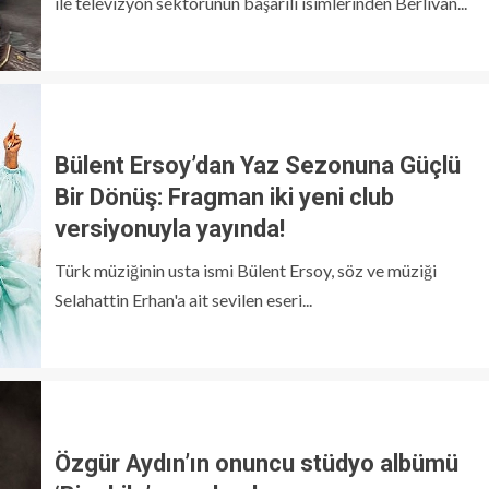
ile televizyon sektörünün başarılı isimlerinden Berlivan...
Bülent Ersoy’dan Yaz Sezonuna Güçlü
Bir Dönüş: Fragman iki yeni club
versiyonuyla yayında!
Türk müziğinin usta ismi Bülent Ersoy, söz ve müziği
Selahattin Erhan'a ait sevilen eseri...
Özgür Aydın’ın onuncu stüdyo albümü