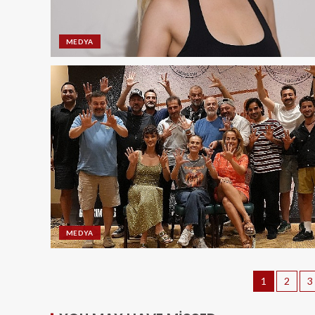
MEDYA
MEDYA
1
2
3