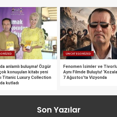
GORIZED
UNCATEGORIZED
da anlamlı buluşma! Özgür
Fenomen İsimler ve Tivorlu
çok konuşulan kitabı yeni
Aynı Filmde Buluştu! ‘Kozal
ı Titanic Luxury Collection
7 Ağustos’ta Vizyonda
da kutladı
Son Yazılar