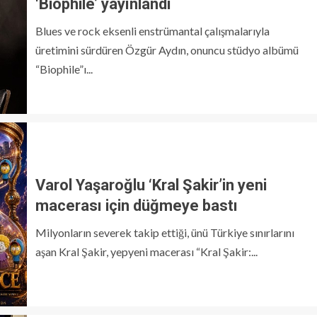
‘Biophile’ yayınlandı
Blues ve rock eksenli enstrümantal çalışmalarıyla
üretimini sürdüren Özgür Aydın, onuncu stüdyo albümü
“Biophile”ı...
Varol Yaşaroğlu ‘Kral Şakir’in yeni
macerası için düğmeye bastı
Milyonların severek takip ettiği, ünü Türkiye sınırlarını
aşan Kral Şakir, yepyeni macerası “Kral Şakir:...