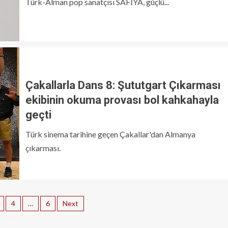
Türk-Alman pop sanatçısı SAFİYA, güçlü...
Çakallarla Dans 8: Şututgart Çıkarması
ekibinin okuma provası bol kahkahayla
geçti
Türk sinema tarihine geçen Çakallar'dan Almanya
çıkarması.
4
…
6
Next