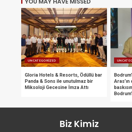
YOU MAY HAVE MISSED
UNCATEGORIZED
UNCATE
Gloria Hotels & Resorts, Ödüllü bar
Bodrum’
Panda & Sons ile unutulmaz bir
Aras’ın 
Miksoloji Gecesine İmza Attı
baskısın
Bodrum’
Biz Kimiz