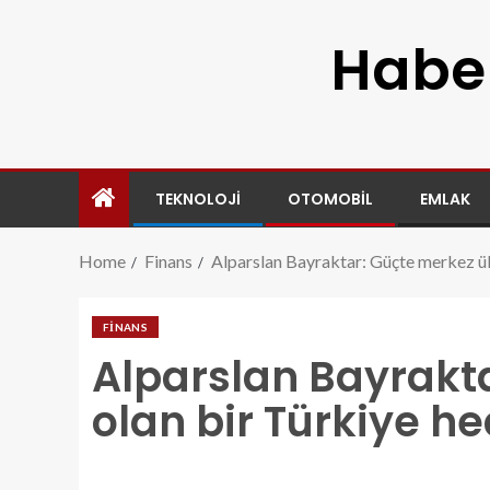
Haber
TEKNOLOJI
OTOMOBIL
EMLAK
Home
Finans
Alparslan Bayraktar: Güçte merkez ül
FINANS
Alparslan Bayrakt
olan bir Türkiye he