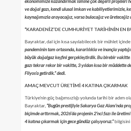
ekonomimize kazandırmak ismine çok değerli projeleri ha
ve doğal gazı, kendi ulusal imkan ve kabiliyetlerimizle, 
kaynağımızla arayacağız, varsa bulacağız ve üreteceğiz di
“KARADENİZ’DE CUMHURİYET TARİHİNİN EN 
Bayraktar, dal için kısa sayılabilecek bir mühlet için
pandeminin tam ortasında, kararlılıkla ve inançla yaptı
büyük doğalgaz keşfini gerçekleştirdik. Bu birebir vakitt
gazı tekrar rekor bir vakitte, 3 yıldan kısa bir müddette 
Filyos’a getirdik.” dedi.
AMAÇ MEVCUT ÜRETİMİ 4 KATINA ÇIKARMAK
Türkiye’nin güç bağımsızlığı yolunda tarihi bir adım o
Bayraktar,
“Bugün prestijiyle Sakarya Gaz Alanı’nda pro
biçimde arttırmak, 2026’da projenin 2’nci fazı ile üretim
4 katına çıkarmak için gece gündüz çalışıyoruz.”
bilgisini