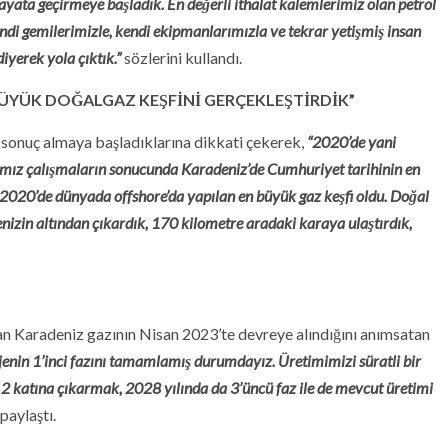
yata geçirmeye başladık. En değerli ithalat kalemlerimiz olan petrol
kendi gemilerimizle, kendi ekipmanlarımızla ve tekrar yetişmiş insan
yerek yola çıktık.”
sözlerini kullandı.
BÜYÜK DOĞALGAZ KEŞFİNİ GERÇEKLEŞTİRDİK”
de sonuç almaya başladıklarına dikkati çekerek,
“2020’de yani
ğımız çalışmaların sonucunda Karadeniz’de Cumhuriyet tarihinin en
e 2020’de dünyada offshore’da yapılan en büyük gaz keşfi oldu. Doğal
denizin altından çıkardık, 170 kilometre aradaki karaya ulaştırdık,
lan Karadeniz gazının Nisan 2023’te devreye alındığını anımsatan
jenin 1’inci fazını tamamlamış durumdayız. Üretimimizi süratli bir
i 2 katına çıkarmak, 2028 yılında da 3’üncü faz ile de mevcut üretimi
 paylaştı.