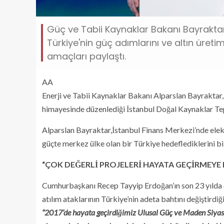
Güç ve Tabii Kaynaklar Bakanı Bayrakta
Türkiye'nin güç adımlarını ve altın üre
amaçları paylaştı.
AA
Enerji ve Tabii Kaynaklar Bakanı Alparslan Bayrakta
himayesinde düzenlediği İstanbul Doğal Kaynaklar Te
Alparslan Bayraktar,İstanbul Finans Merkezi’nde elektr
güçte merkez ülke olan bir Türkiye hedeflediklerini bil
“ÇOK DEĞERLİ PROJELERİ HAYATA GEÇİRMEYE 
Cumhurbaşkanı Recep Tayyip Erdoğan’ın son 23 yılda or
atılım ataklarının Türkiye’nin adeta bahtını değiştird
“2017’de hayata geçirdiğimiz Ulusal Güç ve Maden Siyaseti