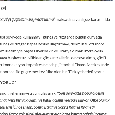
EFİ
kiye’yi güçte tam bağımsız kılma”
maksadına yanlışsız kararlılıkla
en üst seviyede kullanmayı, güneş ve rüzgarda bugün dünyada
güneş ve rüzgar kapasitesine ulaştırmayı, deniz üstü offshore
gaz üretimiyle başta Diyarbakır ve Trakya olmak üzere oyun
amaya başlıyoruz. Nükleer güç santrallerini devreye almış, güçlü
terkonneksiyon kapasitesine sahip, İstanbul Finans Merkezi’nde
ret borsası ile güçte merkez ülke olan bir Türkiye hedefliyoruz.
IYORUZ”
şıdığı ehemmiyeti vurgulayarak, “
Son periyotta global ölçekte
alanda yeni bir yaklaşımı ve bakış açısını mecburî kılıyor. Ülke olarak
ak için ‘Önce İnsan, Sonra Etraf ve Sonra Katma Kıymetli
madeni üzere çok güçlü olduğumuz alanlarda katma pahalı üretime