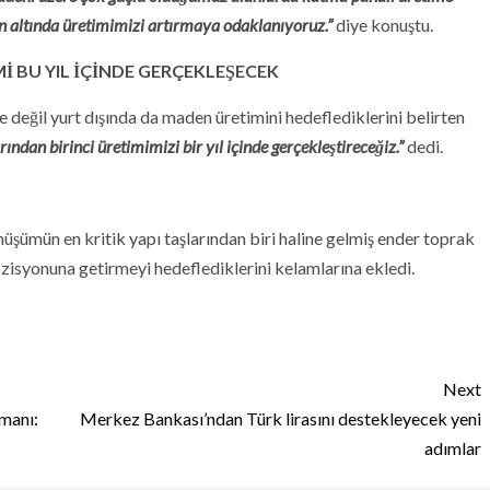
n altında üretimimizi artırmaya odaklanıyoruz.”
diye konuştu.
Mİ BU YIL İÇİNDE GERÇEKLEŞECEK
 değil yurt dışında da maden üretimini hedeflediklerini belirten
ından birinci üretimimizi bir yıl içinde gerçekleştireceğiz.”
dedi.
üşümün en kritik yapı taşlarından biri haline gelmiş ender toprak
pozisyonuna getirmeyi hedeflediklerini kelamlarına ekledi.
Next
omanı:
Merkez Bankası’ndan Türk lirasını destekleyecek yeni
adımlar