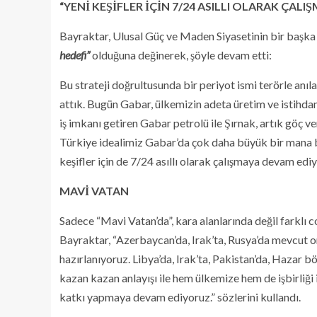
“YENİ KEŞİFLER İÇİN 7/24 ASILLI OLARAK ÇAL
Bayraktar, Ulusal Güç ve Maden Siyasetinin bir başk
hedefi”
olduğuna değinerek, şöyle devam etti:
Bu strateji doğrultusunda bir periyot ismi terörle anı
attık. Bugün Gabar, ülkemizin adeta üretim ve istihdam
iş imkanı getiren Gabar petrolü ile Şırnak, artık göç 
Türkiye idealimiz Gabar’da çok daha büyük bir mana bu
keşifler için de 7/24 asıllı olarak çalışmaya devam edi
MAVİ VATAN
Sadece “Mavi Vatan’da”, kara alanlarında değil farklı co
Bayraktar, “Azerbaycan’da, Irak’ta, Rusya’da mevcut or
hazırlanıyoruz. Libya’da, Irak’ta, Pakistan’da, Hazar 
kazan kazan anlayışı ile hem ülkemize hem de işbirliğ
katkı yapmaya devam ediyoruz.” sözlerini kullandı.