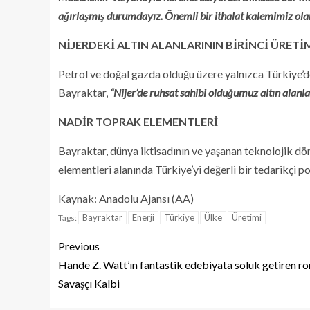
ağırlaşmış durumdayız. Önemli bir ithalat kalemimiz ola
NİJERDEKİ ALTIN ALANLARININ BİRİNCİ ÜRETİ
Petrol ve doğal gazda olduğu üzere yalnızca Türkiye’de
Bayraktar,
“Nijer’de ruhsat sahibi olduğumuz altın alanlar
NADİR TOPRAK ELEMENTLERİ
Bayraktar, dünya iktisadının ve yaşanan teknolojik dön
elementleri alanında Türkiye’yi değerli bir tedarikçi 
Kaynak: Anadolu Ajansı (AA)
Bayraktar
Enerji
Türkiye
Ülke
Üretimi
Tags:
Previous
Hande Z. Watt’ın fantastik edebiyata soluk getiren r
Savaşçı Kalbi