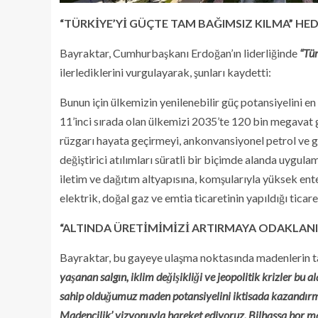
“TÜRKİYE’Yİ GÜÇTE TAM BAĞIMSIZ KILMA” HED
Bayraktar, Cumhurbaşkanı Erdoğan’ın liderliğinde
“Tür
ilerlediklerini vurgulayarak, şunları kaydetti:
Bunun için ülkemizin yenilenebilir güç potansiyelini 
11’inci sırada olan ülkemizi 2035’te 120 bin megavat 
rüzgarı hayata geçirmeyi, ankonvansiyonel petrol ve 
değiştirici atılımları süratli bir biçimde alanda uygul
iletim ve dağıtım altyapısına, komşularıyla yüksek en
elektrik, doğal gaz ve emtia ticaretinin yapıldığı tica
“ALTINDA ÜRETİMİMİZİ ARTIRMAYA ODAKLAN
Bayraktar, bu gayeye ulaşma noktasında madenlerin ta
yaşanan salgın, iklim değişikliği ve jeopolitik krizler bu 
sahip olduğumuz maden potansiyelini iktisada kazandırm
Madencilik’ vizyonuyla hareket ediyoruz. Bilhassa bor 