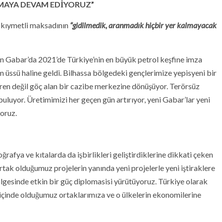
IŞMAYA DEVAM EDİYORUZ”
a kıymetli maksadının
“gidilmedik, aranmadık hiçbir yer kalmayacak
lan Gabar’da 2021’de Türkiye’nin en büyük petrol keşfine imza
 üssü haline geldi. Bilhassa bölgedeki gençlerimize yepisyeni bir
veren değil göç alan bir cazibe merkezine dönüşüyor. Terörsüz
luyor. Üretimimizi her geçen gün artırıyor, yeni Gabar’lar yeni
yoruz.
ğrafya ve kıtalarda da işbirlikleri geliştirdiklerine dikkati çeken
tak olduğumuz projelerin yanında yeni projelerle yeni iştiraklere
bölgesinde etkin bir güç diplomasisi yürütüyoruz. Türkiye olarak
i içinde olduğumuz ortaklarımıza ve o ülkelerin ekonomilerine